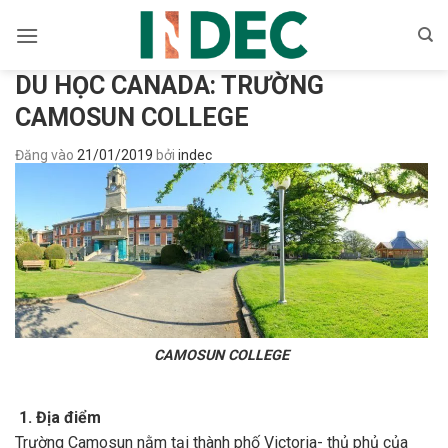
Bỏ
qua
nội
DU HỌC CANADA: TRƯỜNG
dung
CAMOSUN COLLEGE
Đăng vào
21/01/2019
bởi
indec
CAMOSUN COLLEGE
1. Địa điểm
Trường Camosun nằm tại thành phố Victoria- thủ phủ của