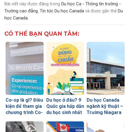
Bài viết này được đăng trong
Du học Ca - Thông tin trường -
Trường cao đẳng
,
Tin tức Du học Canada
và được gắn thẻ
Du
học Canada
.
CÓ THỂ BẠN QUAN TÂM:
Co-op là gì? Điều
Du học ở đâu? 9
Du học Canada
kiện để tham gia
Quốc gia hấp dẫn
ngành kỹ thuật –
chương trình Co-
du học sinh nhất
Trường Niagara
op
thế giới
College