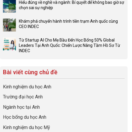
Đừng
Hiểu đúng về nghề và ngành: Bí quyết để không bao giờ sợ
bình
để
chọn sai sự nghiệp
luận
con
Không
ở
có
có
Checklist
Khám phá chuyến hành trình tiền trạm Anh quốc cùng
một
bình
6
CEO INDEC
bộ
luận
Việc
Không
hồ
ở
Cần
có
sơ
Hiểu
Từ Startup AI Cho Mẹ Bầu Đến Học Bổng 50% Global
Làm:
bình
du
đúng
Leaders Tại Anh Quốc: Chiến Lược Nâng Tầm Hồ Sơ Từ
Biến
luận
học
về
INDEC
Giai
ở
“Dày
nghề
Không
Đoạn
Khám
hoạt
và
có
Chờ
phá
động
ngành:
bình
Visa
chuyến
nhưng
Bí
Bài viết cùng chủ đề
luận
Thành
hành
thiếu
quyết
ở
“Bước
trình
năng
để
Từ
Đệm
tiền
lực”
Kinh nghiệm du học Anh
không
Startup
Vàng”
trạm
bao
AI
Cất
Anh
Trường đại học Anh
giờ
Cho
Cánh
quốc
sợ
Mẹ
cùng
Ngành học tại Anh
chọn
Bầu
CEO
sai
Đến
INDEC
Học bổng du học Anh
sự
Học
nghiệp
Bổng
Kinh nghiệm du học Mỹ
50%