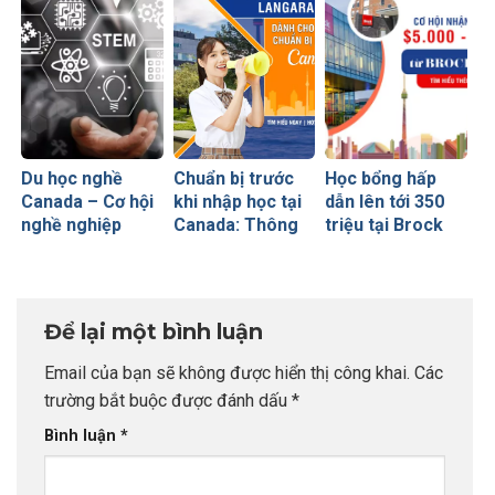
Du học nghề
Chuẩn bị trước
Học bổng hấp
Canada – Cơ hội
khi nhập học tại
dẫn lên tới 350
nghề nghiệp
Canada: Thông
triệu tại Brock
rộng mở với khối
báo quan trọng
University
ngành công
từ Langara
nghệ kỹ thuật
College
(STEM)
Để lại một bình luận
Email của bạn sẽ không được hiển thị công khai.
Các
trường bắt buộc được đánh dấu
*
Bình luận
*