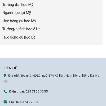
Global
Trường đại học Mỹ
Leaders
Tại
Ngành học tại Mỹ
Anh
Quốc:
Học bổng du học Mỹ
Chiến
Lược
Trường/ngành học ở Úc
Nâng
Tầm
Học bổng du học Úc
Hồ
Sơ
Từ
INDEC
LIÊN HỆ
Địa chỉ:
Tòa nhà INDEC, ngõ 474 Xã Đàn, Nam Đồng, Đống Đa, Hà
Nội
Điện thoại:
024 7305 3355
Fax:
024 373 27204