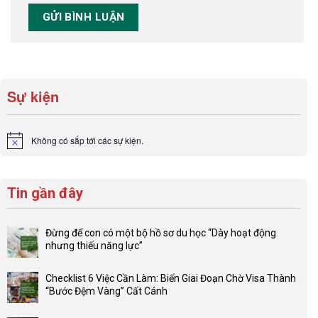
Sự kiện
Không có sắp tới các sự kiện.
Notice
Tin gần đây
Đừng để con có một bộ hồ sơ du học “Dày hoạt động
nhưng thiếu năng lực”
Không
có
Checklist 6 Việc Cần Làm: Biến Giai Đoạn Chờ Visa Thành
bình
“Bước Đệm Vàng” Cất Cánh
luận
Không
ở
có