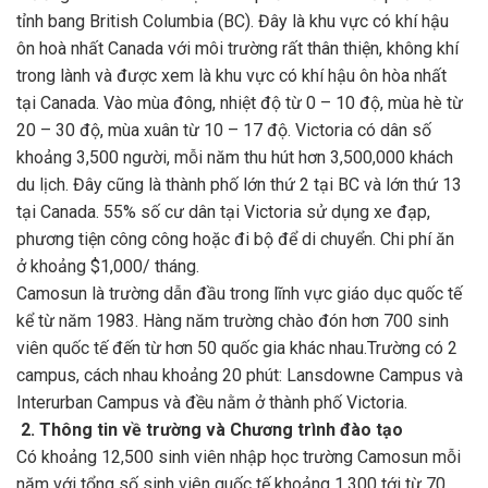
tỉnh bang British Columbia (BC). Đây là khu vực có khí hậu
ôn hoà nhất Canada với m
ôi trường rất thân thiện, không khí
trong lành và được xem là khu vực có khí hậu ôn hòa nhất
tại Canada. Vào mùa đông, nhiệt độ từ 0 – 10 độ, mùa hè từ
20 – 30 độ, mùa xuân từ 10 – 17 độ.
Victoria có dân số
khoảng 3,500 người, mỗi năm thu hút hơn 3,500,000 khách
du lịch. Đây cũng là thành phố lớn thứ 2 tại BC và lớn thứ 13
tại Canada. 55% số cư dân tại Victoria sử dụng xe đạp,
phương tiện công công hoặc đi bộ để di chuyển. Chi phí ăn
ở khoảng $1,000/ tháng.
Camosun là trường dẫn đầu trong lĩnh vực giáo dục quốc tế
kể từ năm 1983. Hàng năm trường chào đón hơn 700 sinh
viên quốc tế đến từ hơn 50 quốc gia khác nhau.
Trường có 2
campus, cách nhau khoảng 20 phút: Lansdowne Campus và
Interurban Campus và đều nằm ở thành phố Victoria.
2. Thông tin về trường và Chương trình đào tạo
Có khoảng 12,500 sinh viên nhập học trường Camosun mỗi
năm với tổng số sinh viên quốc tế khoảng 1,300 tới từ 70