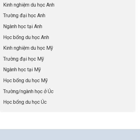
du
đúng
Kinh nghiệm du học Anh
của
Biến
học
về
những
Giai
“Dày
nghề
Trường đại học Anh
cha
Đoạn
hoạt
và
mẹ
Chờ
động
ngành:
Ngành học tại Anh
thông
Visa
nhưng
Bí
thái
Thành
thiếu
quyết
Học bổng du học Anh
“Bước
năng
để
Đệm
lực”
Kinh nghiệm du học Mỹ
không
Vàng”
bao
Cất
Trường đại học Mỹ
giờ
Cánh
sợ
Ngành học tại Mỹ
chọn
sai
Học bổng du học Mỹ
sự
nghiệp
Trường/ngành học ở Úc
Học bổng du học Úc