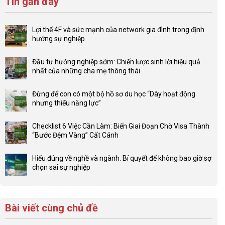
Tin gần đây
Lợi thế 4F và sức mạnh của network gia đình trong định
hướng sự nghiệp
Không
có
Đầu tư hướng nghiệp sớm: Chiến lược sinh lời hiệu quả
bình
nhất của những cha mẹ thông thái
luận
Không
ở
có
Lợi
Đừng để con có một bộ hồ sơ du học “Dày hoạt động
bình
thế
nhưng thiếu năng lực”
luận
4F
Không
ở
và
có
Đầu
Checklist 6 Việc Cần Làm: Biến Giai Đoạn Chờ Visa Thành
sức
bình
tư
“Bước Đệm Vàng” Cất Cánh
mạnh
luận
hướng
Không
của
ở
nghiệp
có
network
Đừng
Hiểu đúng về nghề và ngành: Bí quyết để không bao giờ sợ
sớm:
bình
gia
để
chọn sai sự nghiệp
Chiến
luận
đình
con
Không
lược
ở
trong
có
có
sinh
Checklist
định
một
bình
lời
6
hướng
bộ
luận
hiệu
Bài viết cùng chủ đề
Việc
sự
hồ
ở
quả
Cần
nghiệp
sơ
Hiểu
nhất
Làm: