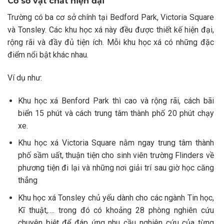
Cơ sở vật chất hiện đại
Trường có ba cơ sở chính tại Bedford Park, Victoria Square
và Tonsley.
Các khu học xá này đều được thiết kế hiện đại,
rộng rãi và đầy đủ tiện ích. Mỗi khu học xá có những đặc
điểm nổi bật khác nhau.
Ví dụ như:
Khu học xá Benford Park thì cao và rộng rãi, cách bãi
biển 15 phút và cách trung tâm thành phố 20 phút chạy
xe.
Khu học xá Victoria Square nằm ngay trung tâm thành
phố sầm uất, thuận tiện cho sinh viên trường Flinders về
phương tiện đi lại và những nơi giải trí sau giờ học căng
thẳng
Khu học xá Tonsley chủ yếu dành cho các ngành Tin học,
Kĩ thuật,…. trong đó có khoảng 28 phòng nghiên cứu
chuyên biệt để đáp ứng nhu cầu nghiên cứu của từng