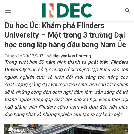
Bỏ
qua
nội
Du học Úc: Khám phá Flinders
dung
University – Một trong 3 trường Đại
học công lập hàng đầu bang Nam Úc
Đăng vào
29/12/2023
bởi
Nguyễn Mai Phương
Trong suốt hơn 50 năm hình thành và phát triển,
Flinders
University
luôn nỗ lực củng cố sứ mệnh, tập trung vào con
người, nghiên cứu, và luôn đổi mới sáng tạo, nâng cao
chất lượng giảng dạy với mục tiêu sinh viên sau tốt nghiệp
sẽ là những công dân dám nghĩ dám làm, sẵn sàng để trở
thành người đóng góp suốt đời cho xã hội.
Đồng thời đội
ngũ giảng viên Flinders cũng cam kết đưa đến nền giáo
dục hạng nhất và những nghiên cứu tạo ra sự khác biệt.