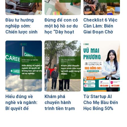
Đầu tư hướng
Đừng để con có
Checklist 6 Việc
nghiệp sớm:
một bộ hồ sơ du
Cần Làm: Biến
Chiến lược sinh
học “Dày hoạt
Giai Đoạn Chờ
lời hiệu quả nhất
động nhưng
Visa Thành
của những cha
thiếu năng lực”
“Bước Đệm
mẹ thông thái
Vàng” Cất Cánh
Hiểu đúng về
Khám phá
Từ Startup AI
nghề và ngành:
chuyến hành
Cho Mẹ Bầu Đến
Bí quyết để
trình tiền trạm
Học Bổng 50%
không bao giờ sợ
Anh quốc cùng
Global Leaders
chọn sai sự
CEO INDEC
Tại Anh Quốc:
nghiệp
Chiến Lược Nâng