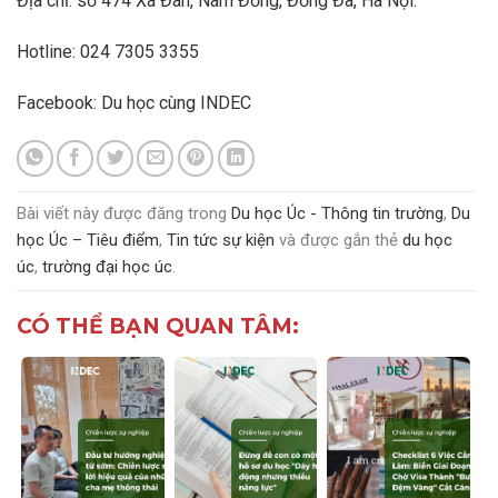
Địa chỉ: số 474 Xã Đàn, Nam Đồng, Đống Đa, Hà Nội.
Hotline: 024 7305 3355
Facebook:
Du học cùng INDEC
Bài viết này được đăng trong
Du học Úc - Thông tin trường
,
Du
học Úc – Tiêu điểm
,
Tin tức sự kiện
và được gắn thẻ
du học
úc
,
trường đại học úc
.
CÓ THỂ BẠN QUAN TÂM: