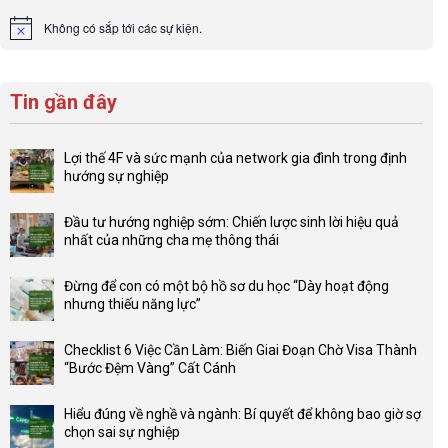
Không có sắp tới các sự kiện.
Notice
Tin gần đây
Lợi thế 4F và sức mạnh của network gia đình trong định
hướng sự nghiệp
Không
có
Đầu tư hướng nghiệp sớm: Chiến lược sinh lời hiệu quả
bình
nhất của những cha mẹ thông thái
luận
Không
ở
có
Lợi
Đừng để con có một bộ hồ sơ du học “Dày hoạt động
bình
thế
nhưng thiếu năng lực”
luận
4F
Không
ở
và
có
Đầu
Checklist 6 Việc Cần Làm: Biến Giai Đoạn Chờ Visa Thành
sức
bình
tư
“Bước Đệm Vàng” Cất Cánh
mạnh
luận
hướng
Không
của
ở
nghiệp
có
network
Đừng
Hiểu đúng về nghề và ngành: Bí quyết để không bao giờ sợ
sớm:
bình
gia
để
chọn sai sự nghiệp
Chiến
luận
đình
con