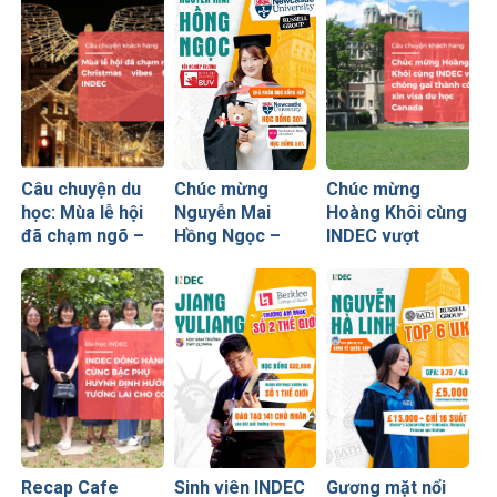
Câu chuyện du
Chúc mừng
Chúc mừng
học: Mùa lễ hội
Nguyễn Mai
Hoàng Khôi cùng
đã chạm ngõ –
Hồng Ngọc –
INDEC vượt
Christmas vibes
Chủ nhân học
chông gai thành
from INDEC
bổng 50% từ
công xin visa du
Newcastle
học Canada
University
Recap Cafe
Sinh viên INDEC
Gương mặt nổi