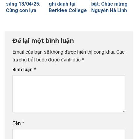
sáng 13/04/25:
ghi danh tại
bật: Chúc mừng
Cùng con lựa
Berklee College
Nguyễn Hà Linh
chọn
of Music – Học
– Chủ nhân học
trường/nghề
viện âm nhạc
bổng cao nhất từ
nghiệp trên con
đương đại số 1
University of
đường Du học –
thế giới
Bath
Để lại một bình luận
Phụ huynh
trường THPT
Email của bạn sẽ không được hiển thị công khai.
Các
Chuyên Ngoại
trường bắt buộc được đánh dấu
*
Ngữ
Bình luận
*
Tên
*