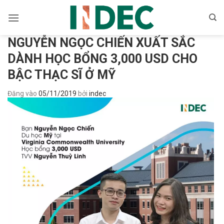
Bỏ
qua
nội
NGUYỄN NGỌC CHIẾN XUẤT SẮC
dung
DÀNH HỌC BỔNG 3,000 USD CHO
BẬC THẠC SĨ Ở MỸ
Đăng vào
05/11/2019
bởi
indec