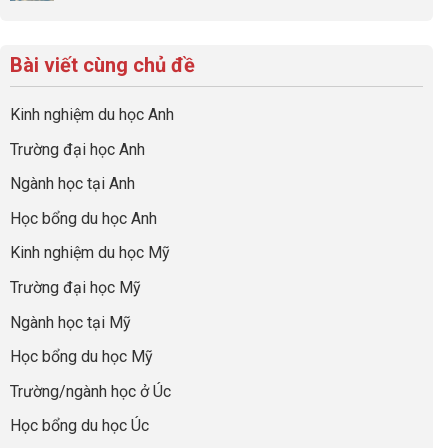
Không
lược
ở
trong
có
có
sinh
Checklist
định
một
bình
lời
6
hướng
bộ
luận
hiệu
Bài viết cùng chủ đề
Việc
sự
hồ
ở
quả
Cần
nghiệp
sơ
Hiểu
nhất
Làm:
du
đúng
Kinh nghiệm du học Anh
của
Biến
học
về
những
Giai
“Dày
nghề
Trường đại học Anh
cha
Đoạn
hoạt
và
mẹ
Chờ
động
ngành:
Ngành học tại Anh
thông
Visa
nhưng
Bí
thái
Thành
thiếu
quyết
Học bổng du học Anh
“Bước
năng
để
Đệm
lực”
Kinh nghiệm du học Mỹ
không
Vàng”
bao
Cất
Trường đại học Mỹ
giờ
Cánh
sợ
Ngành học tại Mỹ
chọn
sai
Học bổng du học Mỹ
sự
nghiệp
Trường/ngành học ở Úc
Học bổng du học Úc