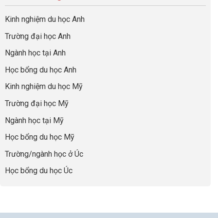
quả
Cần
nghiệp
sơ
Hiểu
nhất
Làm:
du
đúng
Kinh nghiệm du học Anh
của
Biến
học
về
những
Giai
“Dày
nghề
Trường đại học Anh
cha
Đoạn
hoạt
và
mẹ
Chờ
động
ngành:
Ngành học tại Anh
thông
Visa
nhưng
Bí
thái
Thành
thiếu
quyết
Học bổng du học Anh
“Bước
năng
để
Đệm
lực”
Kinh nghiệm du học Mỹ
không
Vàng”
bao
Cất
Trường đại học Mỹ
giờ
Cánh
sợ
Ngành học tại Mỹ
chọn
sai
Học bổng du học Mỹ
sự
nghiệp
Trường/ngành học ở Úc
Học bổng du học Úc