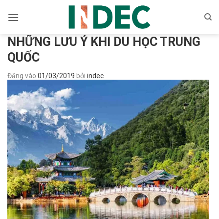
Bỏ
qua
nội
NHỮNG LƯU Ý KHI DU HỌC TRUNG
dung
QUỐC
Đăng vào
01/03/2019
bởi
indec