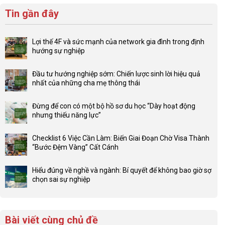
Tin gần đây
Lợi thế 4F và sức mạnh của network gia đình trong định
hướng sự nghiệp
Không
có
Đầu tư hướng nghiệp sớm: Chiến lược sinh lời hiệu quả
bình
nhất của những cha mẹ thông thái
luận
Không
ở
có
Lợi
Đừng để con có một bộ hồ sơ du học “Dày hoạt động
bình
thế
nhưng thiếu năng lực”
luận
4F
Không
ở
và
có
Đầu
Checklist 6 Việc Cần Làm: Biến Giai Đoạn Chờ Visa Thành
sức
bình
tư
“Bước Đệm Vàng” Cất Cánh
mạnh
luận
hướng
Không
của
ở
nghiệp
có
network
Đừng
Hiểu đúng về nghề và ngành: Bí quyết để không bao giờ sợ
sớm:
bình
gia
để
chọn sai sự nghiệp
Chiến
luận
đình
con
Không
lược
ở
trong
có
có
sinh
Checklist
định
một
bình
lời
6
hướng
bộ
luận
hiệu
Bài viết cùng chủ đề
Việc
sự
hồ
ở