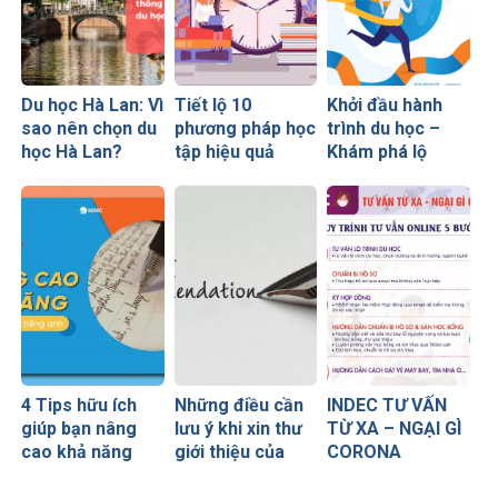
Du học Hà Lan: Vì
Tiết lộ 10
Khởi đầu hành
sao nên chọn du
phương pháp học
trình du học –
học Hà Lan?
tập hiệu quả
Khám phá lộ
Những lưu ý quan
không phải ai
trình từ A-Z
trọng bạn cần
cũng biết
biết
4 Tips hữu ích
Những điều cần
INDEC TƯ VẤN
giúp bạn nâng
lưu ý khi xin thư
TỪ XA – NGẠI GÌ
cao khả năng
giới thiệu của
CORONA
viết tiếng Anh
giáo viên