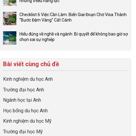
nhưng thiếu năng lực”
luận
4F
Không
ở
và
có
Đầu
Checklist 6 Việc Cần Làm: Biến Giai Đoạn Chờ Visa Thành
sức
bình
tư
“Bước Đệm Vàng” Cất Cánh
mạnh
luận
hướng
Không
của
ở
nghiệp
có
network
Đừng
Hiểu đúng về nghề và ngành: Bí quyết để không bao giờ sợ
sớm:
bình
gia
để
chọn sai sự nghiệp
Chiến
luận
đình
con
Không
lược
ở
trong
có
có
sinh
Checklist
định
một
bình
lời
6
hướng
bộ
luận
hiệu
Bài viết cùng chủ đề
Việc
sự
hồ
ở
quả
Cần
nghiệp
sơ
Hiểu
nhất
Làm:
du
đúng
Kinh nghiệm du học Anh
của
Biến
học
về
những
Giai
“Dày
nghề
Trường đại học Anh
cha
Đoạn
hoạt
và
mẹ
Chờ
động
ngành:
Ngành học tại Anh
thông
Visa
nhưng
Bí
thái
Thành
thiếu
quyết
Học bổng du học Anh
“Bước
năng
để
Đệm
lực”
Kinh nghiệm du học Mỹ
không
Vàng”
bao
Cất
Trường đại học Mỹ
giờ
Cánh