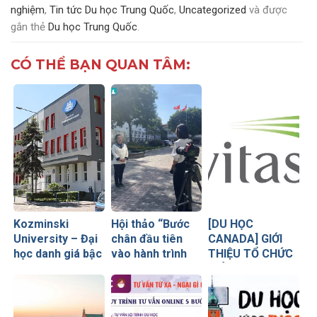
nghiệm
,
Tin tức Du học Trung Quốc
,
Uncategorized
và được
gắn thẻ
Du học Trung Quốc
.
CÓ THỂ BẠN QUAN TÂM:
Kozminski
Hội thảo “Bước
[DU HỌC
University – Đại
chân đầu tiên
CANADA] GIỚI
học danh giá bậc
vào hành trình
THIỆU TỔ CHỨC
nhất Ba Lan
nghề nghiệp: Từ
GIÁO DỤC
ước mơ đến thực
NAVITAS
tiễn”.
CANADA