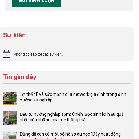
Sự kiện
Không có sắp tới các sự kiện.
Notice
Tin gần đây
Lợi thế 4F và sức mạnh của network gia đình trong định
hướng sự nghiệp
Không
có
Đầu tư hướng nghiệp sớm: Chiến lược sinh lời hiệu quả
bình
nhất của những cha mẹ thông thái
luận
Không
ở
có
Lợi
Đừng để con có một bộ hồ sơ du học “Dày hoạt động
bình
thế