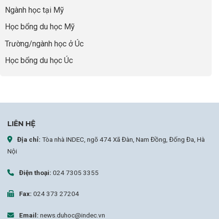
sợ
Ngành học tại Mỹ
chọn
sai
Học bổng du học Mỹ
sự
nghiệp
Trường/ngành học ở Úc
Học bổng du học Úc
LIÊN HỆ
Địa chỉ:
Tòa nhà INDEC, ngõ 474 Xã Đàn, Nam Đồng, Đống Đa, Hà
Nội
Điện thoại:
024 7305 3355
Fax:
024 373 27204
Email:
news.duhoc@indec.vn