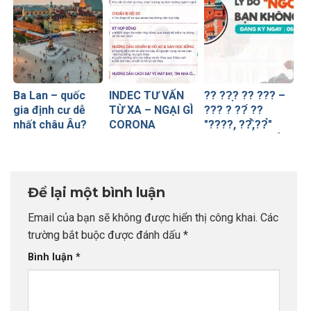
Ba Lan – quốc
INDEC TƯ VẤN
?? ??̣? ?? ??? –
gia định cư dễ
TỪ XA – NGẠI GÌ
??? ? ??́ ??
nhất châu Âu?
CORONA
"????, ??̂̉,??̉"
??̣? ???̂?? ???̂̉
??̉ ??̛̃
Để lại một bình luận
Email của bạn sẽ không được hiển thị công khai.
Các
trường bắt buộc được đánh dấu
*
Bình luận
*