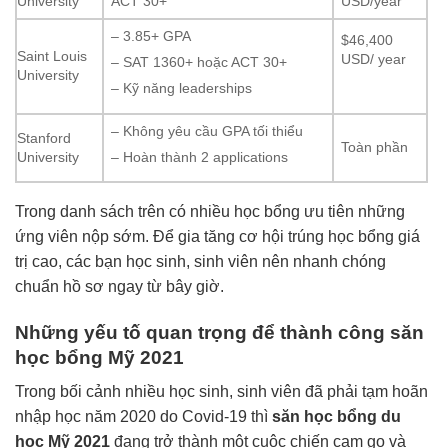
University
ACT 30+
USD/year
– 3.85+ GPA
$46,400
Saint Louis
USD/ year
– SAT 1360+ hoặc ACT 30+
University
– Kỹ năng leaderships
– Không yêu cầu GPA tối thiểu
Stanford
Toàn phần
University
– Hoàn thành 2 applications
Trong danh sách trên có nhiều học bổng ưu tiên những
ứng viên nộp sớm. Để gia tăng cơ hội trúng học bổng giá
trị cao, các bạn học sinh, sinh viên nên nhanh chóng
chuẩn hồ sơ ngay từ bây giờ.
Những yếu tố quan trọng để thành công săn
học bổng Mỹ 2021
Trong bối cảnh nhiều học sinh, sinh viên đã phải tạm hoãn
nhập học năm 2020 do Covid-19 thì
săn học bổng du
học Mỹ 2021
đang trở thành một cuộc chiến cam go và