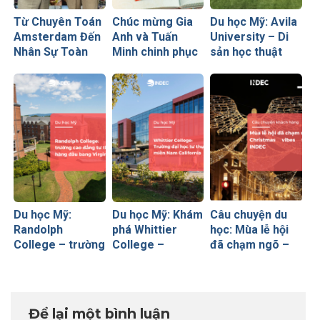
Từ Chuyên Toán
Chúc mừng Gia
Du học Mỹ: Avila
Amsterdam Đến
Anh và Tuấn
University – Di
Nhân Sự Toàn
Minh chinh phục
sản học thuật
Cầu Tại Viettel
visa du học Mỹ
100 tuổi làm mới
Peru: Khi Đích
ngay từ lần
mình bằng mô
Đến Rõ Ràng
phỏng vấn đầu
hình học tập hiện
Tạo Nên Thành
tiên
đại
Công Vượt Bậc
Du học Mỹ:
Du học Mỹ: Khám
Câu chuyện du
Randolph
phá Whittier
học: Mùa lễ hội
College – trường
College –
đã chạm ngõ –
cao đẳng tư thục
Trường đại học
Christmas vibes
hàng đầu bang
tư thục tại miền
from INDEC
Virginia
Nam California
Để lại một bình luận