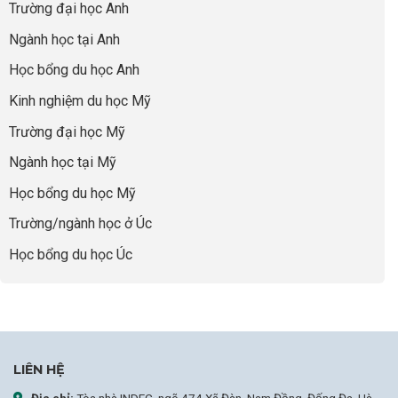
“Dày
nghề
Trường đại học Anh
cha
Đoạn
hoạt
và
mẹ
Chờ
động
ngành:
Ngành học tại Anh
thông
Visa
nhưng
Bí
thái
Thành
thiếu
quyết
Học bổng du học Anh
“Bước
năng
để
Đệm
lực”
Kinh nghiệm du học Mỹ
không
Vàng”
bao
Cất
Trường đại học Mỹ
giờ
Cánh
sợ
Ngành học tại Mỹ
chọn
sai
Học bổng du học Mỹ
sự
nghiệp
Trường/ngành học ở Úc
Học bổng du học Úc
LIÊN HỆ
Địa chỉ:
Tòa nhà INDEC, ngõ 474 Xã Đàn, Nam Đồng, Đống Đa, Hà