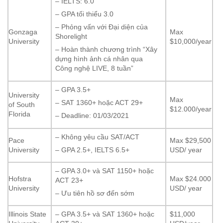
– IELTS: 6.0
– GPA tối thiểu 3.0
– Phỏng vấn với Đại diện của
Gonzaga
Max
Shorelight
University
$10,000/year
– Hoàn thành chương trình “Xây
dựng hình ảnh cá nhân qua
Công nghệ LIVE, 8 tuần”
– GPA 3.5+
University
Max
– SAT 1360+ hoặc ACT 29+
of South
$12.000/year
Florida
– Deadline: 01/03/2021
– Không yêu cầu SAT/ACT
Pace
Max $29,500
University
USD/ year
– GPA 2.5+, IELTS 6.5+
– GPA 3.0+ và SAT 1150+ hoặc
Hofstra
Max $24.000
ACT 23+
University
USD/ year
– Ưu tiên hồ sơ đến sớm
Illinois State
– GPA 3.5+ và SAT 1360+ hoặc
$11,000