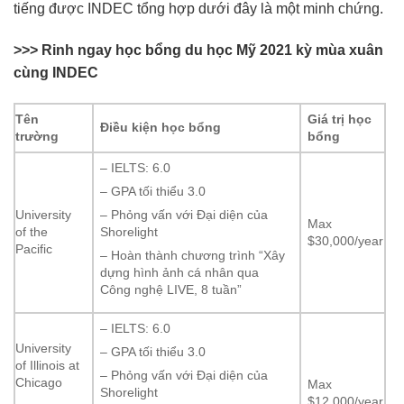
tiếng được INDEC tổng hợp dưới đây là một minh chứng.
>>> Rinh ngay học bổng du học Mỹ 2021 kỳ mùa xuân
cùng INDEC
Tên
Giá trị học
Điều kiện học bổng
trường
bổng
– IELTS: 6.0
– GPA tối thiểu 3.0
University
– Phỏng vấn với Đại diện của
Max
of the
Shorelight
$30,000/year
Pacific
– Hoàn thành chương trình “Xây
dựng hình ảnh cá nhân qua
Công nghệ LIVE, 8 tuần”
– IELTS: 6.0
University
– GPA tối thiểu 3.0
of Illinois at
– Phỏng vấn với Đại diện của
Chicago
Max
Shorelight
$12,000/year