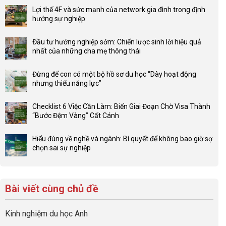
Lợi thế 4F và sức mạnh của network gia đình trong định
hướng sự nghiệp
Không
có
Đầu tư hướng nghiệp sớm: Chiến lược sinh lời hiệu quả
bình
nhất của những cha mẹ thông thái
luận
Không
ở
có
Lợi
Đừng để con có một bộ hồ sơ du học “Dày hoạt động
bình
thế
nhưng thiếu năng lực”
luận
4F
Không
ở
và
có
Đầu
Checklist 6 Việc Cần Làm: Biến Giai Đoạn Chờ Visa Thành
sức
bình
tư
“Bước Đệm Vàng” Cất Cánh
mạnh
luận
hướng
Không
của
ở
nghiệp
có
network
Đừng
Hiểu đúng về nghề và ngành: Bí quyết để không bao giờ sợ
sớm:
bình
gia
để
chọn sai sự nghiệp
Chiến
luận
đình
con
Không
lược
ở
trong
có
có
sinh
Checklist
định
một
bình
lời
6
hướng
bộ
luận
hiệu
Bài viết cùng chủ đề
Việc
sự
hồ
ở
quả
Cần
nghiệp
sơ
Hiểu
nhất
Làm:
du
đúng
Kinh nghiệm du học Anh
của
Biến
học
về
những
Giai