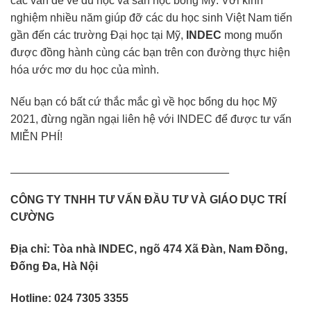
các vấn đề về du học và săn học bổng Mỹ. Với kinh
nghiệm nhiều năm giúp đỡ các du học sinh Việt Nam tiến
gần đến các trường Đại học tại Mỹ,
INDEC
mong muốn
được đồng hành cùng các bạn trên con đường thực hiện
hóa ước mơ du học của mình.
Nếu bạn có bất cứ thắc mắc gì về học bổng du học Mỹ
2021, đừng ngần ngại liên hệ với INDEC để được tư vấn
MIỄN PHÍ!
___________________________________
CÔNG TY TNHH TƯ VẤN ĐẦU TƯ VÀ GIÁO DỤC TRÍ
CƯỜNG
Địa chỉ: Tòa nhà INDEC, ngõ 474 Xã Đàn, Nam Đồng,
Đống Đa, Hà Nội
Hotline: 024 7305 3355