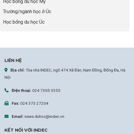
Học bổng du học Mỹ
sự
nghiệp
Trường/ngành học ở Úc
Học bổng du học Úc
LIÊN HỆ
Địa chỉ:
Tòa nhà INDEC, ngõ 474 Xã Đàn, Nam Đồng, Đống Đa, Hà
Nội
Điện thoại:
024 7305 3355
Fax:
024 373 27204
Email:
news.duhoc@indec.vn
KẾT NỐI VỚI INDEC