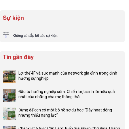
Sự kiện
Không có sắp tới các sự kiện.
Notice
Tin gần đây
Lợi thế 4F và sức mạnh của network gia đình trong định
hướng sự nghiệp
Không
có
Đầu tư hướng nghiệp sớm: Chiến lược sinh lời hiệu quả
bình
nhất của những cha mẹ thông thái
luận
Không
ở
có
Lợi
Đừng để con có một bộ hồ sơ du học “Dày hoạt động
bình
thế
nhưng thiếu năng lực”
luận
4F
Không
ở
và
có
Đầu
Checklist 6 Việc Cần Làm: Biến Giai Đoạn Chờ Visa Thành