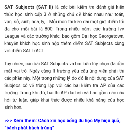
SAT Subjects (SAT II)
là các bài kiểm tra đánh giá kiến
thức học sinh cấp 3 ở những chủ đề khác nhau như toán,
văn, sử, sinh, hóa, lý,… Mỗi môn thi kéo dài một giờ, điểm tối
đa cho mỗi bài là 800. Trong nhiều năm, các trường Ivy
League và các trường khác, bao gồm Đại học Georgetown,
khuyến khích học sinh nộp thêm điểm SAT Subjects cùng
với điểm SAT I/ACT.
Tuy nhiên, các bài SAT Subjects và bài luận tùy chọn đã dần
mất vai trò. Ngày càng ít trường yêu cầu ứng viên phải thi
các phần này. Một trong những lý do đó là nội dung của SAT
Subjecs có vẻ trùng lặp với các bài kiểm tra AP của các
trường. Trong khi đó, bài thi AP dài hơn và bao gồm các câu
hỏi tự luận, giúp khai thác được nhiều khả năng của học
sinh hơn.
>>> Xem thêm: Cách xin học bổng du học Mỹ hiệu quả,
“bách phát bách trúng”