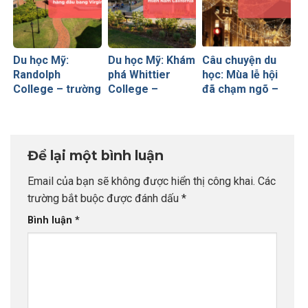
Du học Mỹ:
Du học Mỹ: Khám
Câu chuyện du
Randolph
phá Whittier
học: Mùa lễ hội
College – trường
College –
đã chạm ngõ –
cao đẳng tư thục
Trường đại học
Christmas vibes
hàng đầu bang
tư thục tại miền
from INDEC
Virginia
Nam California
Để lại một bình luận
Email của bạn sẽ không được hiển thị công khai.
Các
trường bắt buộc được đánh dấu
*
Bình luận
*