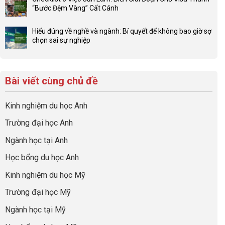
sức
bình
tư
“Bước Đệm Vàng” Cất Cánh
mạnh
luận
hướng
Không
của
ở
nghiệp
có
network
Đừng
Hiểu đúng về nghề và ngành: Bí quyết để không bao giờ sợ
sớm:
bình
gia
để
chọn sai sự nghiệp
Chiến
luận
đình
con
Không
lược
ở
trong
có
có
sinh
Checklist
định
một
bình
lời
6
hướng
bộ
luận
hiệu
Bài viết cùng chủ đề
Việc
sự
hồ
ở
quả
Cần
nghiệp
sơ
Hiểu
nhất
Làm:
du
đúng
Kinh nghiệm du học Anh
của
Biến
học
về
những
Giai
“Dày
nghề
Trường đại học Anh
cha
Đoạn
hoạt
và
mẹ
Chờ
động
ngành:
Ngành học tại Anh
thông
Visa
nhưng
Bí
thái
Thành
thiếu
quyết
Học bổng du học Anh
“Bước
năng
để
Đệm
lực”
Kinh nghiệm du học Mỹ
không
Vàng”
bao
Cất
Trường đại học Mỹ
giờ
Cánh
sợ
Ngành học tại Mỹ
chọn
sai