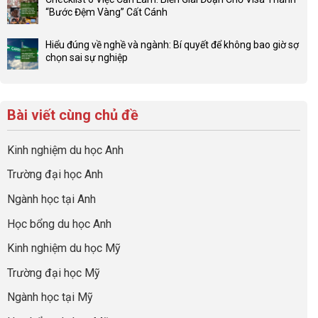
sức
bình
tư
“Bước Đệm Vàng” Cất Cánh
mạnh
luận
hướng
Không
của
ở
nghiệp
có
network
Đừng
Hiểu đúng về nghề và ngành: Bí quyết để không bao giờ sợ
sớm:
bình
gia
để
chọn sai sự nghiệp
Chiến
luận
đình
con
Không
lược
ở
trong
có
có
sinh
Checklist
định
một
bình
lời
6
hướng
bộ
luận
hiệu
Bài viết cùng chủ đề
Việc
sự
hồ
ở
quả
Cần
nghiệp
sơ
Hiểu
nhất
Làm:
du
đúng
Kinh nghiệm du học Anh
của
Biến
học
về
những
Giai
“Dày
nghề
Trường đại học Anh
cha
Đoạn
hoạt
và
mẹ
Chờ
động
ngành:
Ngành học tại Anh
thông
Visa
nhưng
Bí
thái
Thành
thiếu
quyết
Học bổng du học Anh
“Bước
năng
để
Đệm
lực”
Kinh nghiệm du học Mỹ
không
Vàng”
bao
Cất
Trường đại học Mỹ
giờ
Cánh
sợ
Ngành học tại Mỹ
chọn
sai