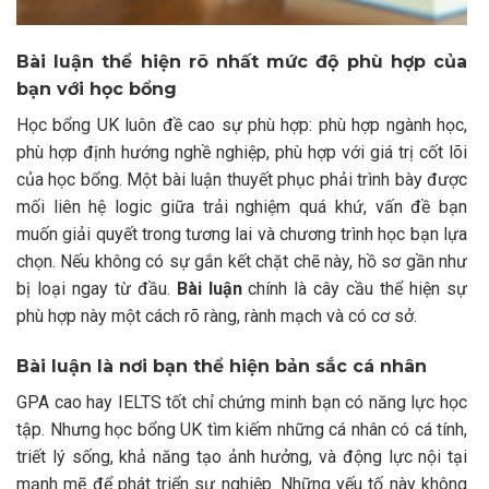
Bài luận thể hiện rõ nhất mức độ phù hợp của
bạn với học bổng
Học bổng UK luôn đề cao sự phù hợp: phù hợp ngành học,
phù hợp định hướng nghề nghiệp, phù hợp với giá trị cốt lõi
của học bổng. Một bài luận thuyết phục phải trình bày được
mối liên hệ logic giữa trải nghiệm quá khứ, vấn đề bạn
muốn giải quyết trong tương lai và chương trình học bạn lựa
chọn. Nếu không có sự gắn kết chặt chẽ này, hồ sơ gần như
bị loại ngay từ đầu.
Bài luận
chính là cây cầu thể hiện sự
phù hợp này một cách rõ ràng, rành mạch và có cơ sở.
Bài luận là nơi bạn thể hiện bản sắc cá nhân
GPA cao hay IELTS tốt chỉ chứng minh bạn có năng lực học
tập. Nhưng học bổng UK tìm kiếm những cá nhân có cá tính,
triết lý sống, khả năng tạo ảnh hưởng, và động lực nội tại
mạnh mẽ để phát triển sự nghiệp. Những yếu tố này không