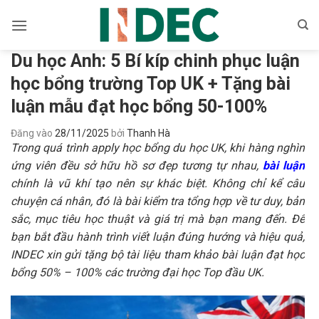
Bỏ
qua
nội
Du học Anh: 5 Bí kíp chinh phục luận
dung
học bổng trường Top UK + Tặng bài
luận mẫu đạt học bổng 50-100%
Đăng vào
28/11/2025
bởi
Thanh Hà
Trong quá trình apply học bổng du học UK, khi hàng nghìn
ứng viên đều sở hữu hồ sơ đẹp tương tự nhau,
bài luận
chính là vũ khí tạo nên sự khác biệt. Không chỉ kể câu
chuyện cá nhân, đó là bài kiểm tra tổng hợp về tư duy, bản
sắc, mục tiêu học thuật và giá trị mà bạn mang đến. Để
bạn bắt đầu hành trình viết luận đúng hướng và hiệu quả,
INDEC xin gửi tặng bộ tài liệu tham khảo bài luận đạt học
bổng
50% – 100% các trường đại học Top đầu UK.