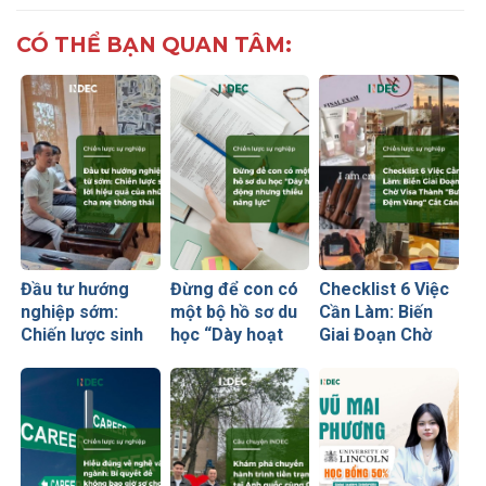
CÓ THỂ BẠN QUAN TÂM:
Đầu tư hướng
Đừng để con có
Checklist 6 Việc
nghiệp sớm:
một bộ hồ sơ du
Cần Làm: Biến
Chiến lược sinh
học “Dày hoạt
Giai Đoạn Chờ
lời hiệu quả nhất
động nhưng
Visa Thành
của những cha
thiếu năng lực”
“Bước Đệm
mẹ thông thái
Vàng” Cất Cánh