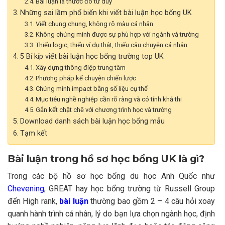
Bài luận là thước đo tư duy
Những sai lầm phổ biến khi viết bài luận học bổng UK
Viết chung chung, không rõ màu cá nhân
Không chứng minh được sự phù hợp với ngành và trường
Thiếu logic, thiếu ví dụ thật, thiếu câu chuyện cá nhân
5 Bí kíp viết bài luận học bổng trường top UK
Xây dựng thông điệp trung tâm
Phương pháp kể chuyện chiến lược
Chứng minh impact bằng số liệu cụ thể
Mục tiêu nghề nghiệp cần rõ ràng và có tính khả thi
Gắn kết chặt chẽ với chương trình học và trường
Download danh sách bài luận học bổng mẫu
Tạm kết
Bài luận trong hồ sơ học bổng UK là gì?
Trong các bộ hồ sơ học bổng du học Anh Quốc như
Chevening
, GREAT hay học bổng trường từ
Russell Group
đến High rank,
bài luận
thường bao gồm 2 – 4 câu hỏi xoay
quanh hành trình cá nhân, lý do bạn lựa chọn ngành học, định