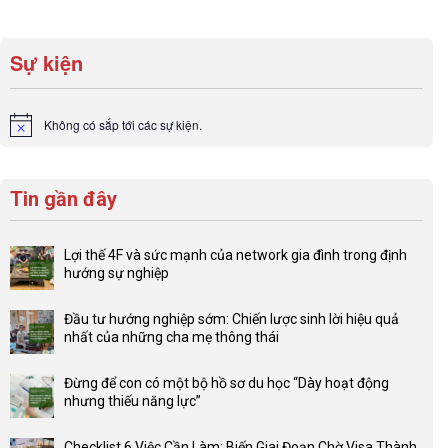
Sự kiện
Không có sắp tới các sự kiện.
Notice
Tin gần đây
Lợi thế 4F và sức mạnh của network gia đình trong định
hướng sự nghiệp
Không
có
Đầu tư hướng nghiệp sớm: Chiến lược sinh lời hiệu quả
bình
nhất của những cha mẹ thông thái
luận
Không
ở
có
Lợi
Đừng để con có một bộ hồ sơ du học “Dày hoạt động
bình
thế
nhưng thiếu năng lực”
luận
4F
Không
ở
và
có
Đầu
Checklist 6 Việc Cần Làm: Biến Giai Đoạn Chờ Visa Thành