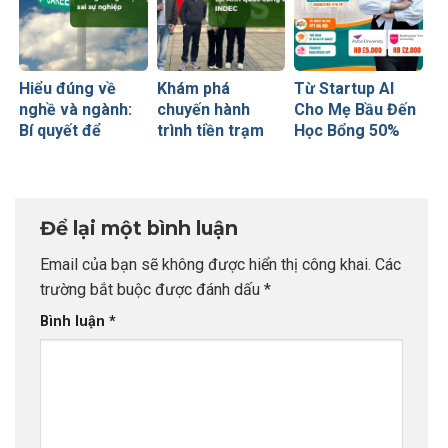
Hiểu đúng về
Khám phá
Từ Startup AI
nghề và ngành:
chuyến hành
Cho Mẹ Bầu Đến
Bí quyết để
trình tiền trạm
Học Bổng 50%
không bao giờ sợ
Anh quốc cùng
Global Leaders
chọn sai sự
CEO INDEC
Tại Anh Quốc:
nghiệp
Chiến Lược Nâng
Tầm Hồ Sơ Từ
Để lại một bình luận
INDEC
Email của bạn sẽ không được hiển thị công khai.
Các
trường bắt buộc được đánh dấu
*
Bình luận
*