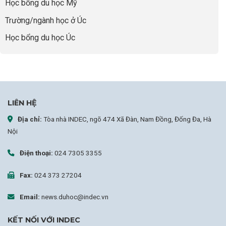
Học bổng du học Mỹ
sự
nghiệp
Trường/ngành học ở Úc
Học bổng du học Úc
LIÊN HỆ
Địa chỉ:
Tòa nhà INDEC, ngõ 474 Xã Đàn, Nam Đồng, Đống Đa, Hà
Nội
Điện thoại:
024 7305 3355
Fax:
024 373 27204
Email:
news.duhoc@indec.vn
KẾT NỐI VỚI INDEC