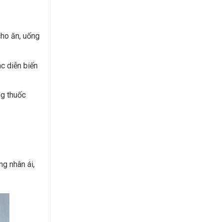
cho ăn, uống
ác diễn biến
ng thuốc
g nhân ái,