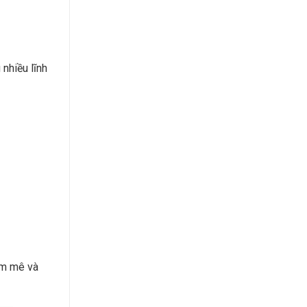
nhiều lĩnh
đam mê và