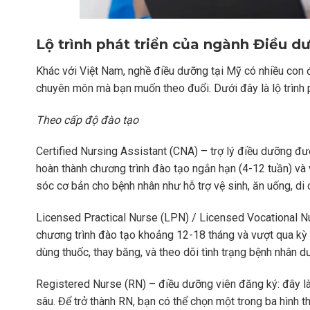
Lộ trình phát triển của ngành Điều d
K
hác với Việt Nam, nghề điều dưỡng tại Mỹ có nhiều con đ
chuyên môn mà bạn muốn theo đuổi. Dưới đây là lộ trình 
Theo cấp độ đào tạo
Certified Nursing Assistant (CNA) – trợ lý điều dưỡng đ
hoàn thành chương trình đào tạo ngắn hạn (4-12 tuần) và 
sóc cơ bản cho bệnh nhân như hỗ trợ vệ sinh, ăn uống, di 
Licensed Practical Nurse (LPN) / Licensed Vocational N
chương trình đào tạo khoảng 12-18 tháng và vượt qua k
dùng thuốc, thay băng, và theo dõi tình trạng bệnh nhân 
Registered Nurse (RN) – điều dưỡng viên đăng ký: đây là
sâu. Để trở thành RN, bạn có thể chọn một trong ba hình