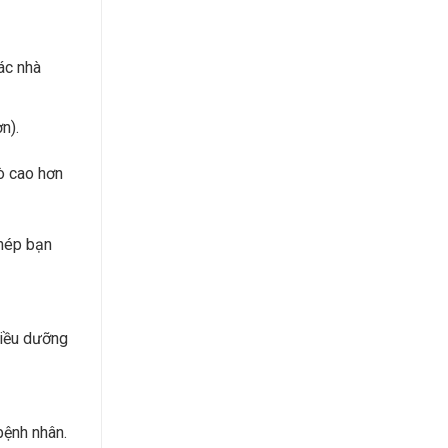
ác nhà
n).
rò cao hơn
phép bạn
điều dưỡng
bệnh nhân.