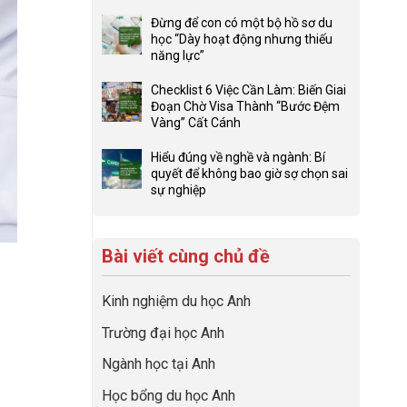
ở
Không
Lợi
có
Đừng để con có một bộ hồ sơ du
thế
bình
học “Dày hoạt động nhưng thiếu
4F
luận
năng lực”
và
ở
Không
sức
Đầu
có
Checklist 6 Việc Cần Làm: Biến Giai
mạnh
tư
bình
Đoạn Chờ Visa Thành “Bước Đệm
của
hướng
luận
Vàng” Cất Cánh
network
nghiệp
ở
Không
gia
sớm:
Đừng
có
Hiểu đúng về nghề và ngành: Bí
đình
Chiến
để
bình
quyết để không bao giờ sợ chọn sai
trong
lược
con
luận
sự nghiệp
định
sinh
có
ở
Không
hướng
lời
một
Checklist
có
sự
hiệu
bộ
6
bình
nghiệp
quả
hồ
Việc
Bài viết cùng chủ đề
luận
nhất
sơ
Cần
ở
của
du
Làm:
Hiểu
những
học
Kinh nghiệm du học Anh
Biến
đúng
cha
“Dày
Giai
về
mẹ
Trường đại học Anh
hoạt
Đoạn
nghề
thông
động
Chờ
và
thái
Ngành học tại Anh
nhưng
Visa
ngành:
thiếu
Thành
Bí
Học bổng du học Anh
năng
“Bước
quyết