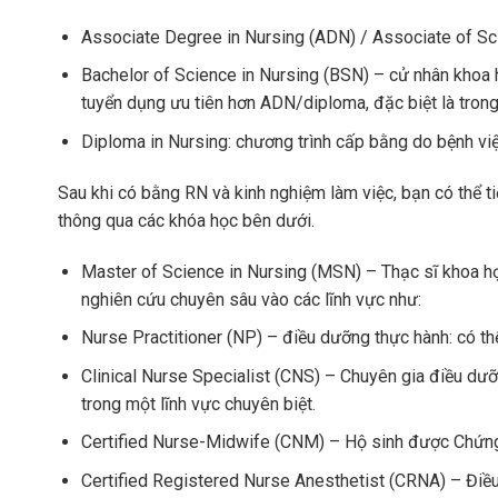
Associate Degree in Nursing (ADN) / Associate of Sci
Bachelor of Science in Nursing (BSN) – cử nhân khoa
tuyển dụng ưu tiên hơn ADN/diploma, đặc biệt là trong
Diploma in Nursing: chương trình cấp bằng do bệnh việ
Sau khi có bằng RN và kinh nghiệm làm việc, bạn có thể t
thông qua các khóa học bên dưới.
Master of Science in Nursing (MSN) – Thạc sĩ khoa h
nghiên cứu chuyên sâu vào các lĩnh vực như:
Nurse Practitioner (NP) – điều dưỡng thực hành: có thể 
Clinical Nurse Specialist (CNS) – Chuyên gia điều dưỡ
trong một lĩnh vực chuyên biệt.
Certified Nurse-Midwife (CNM) – Hộ sinh được Chứng n
Certified Registered Nurse Anesthetist (CRNA) – Điề