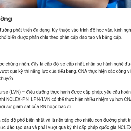
ưỡng
ường phát triển đa dạng, tùy thuộc vào trình độ học vấn, kinh ng
phổ biến được phân chia theo phân cấp đào tạo và bằng cấp.
ược chứng nhận: đây là cấp độ sơ cấp nhất, nhân sự hành nghề đ
vượt qua kỳ thi năng lực của tiểu bang. CNA thực hiện các công 
chuyển.
urse (LVN) – điều dưỡng thực hành được cấp phép: yêu cầu hoàn
ỳ thi NCLEX-PN. LPN/LVN có thể thực hiện nhiều nhiệm vụ hơn C
dưới sự giám sát của RN hoặc bác sĩ.
 cấp độ phổ biến nhất và là nền tảng cho nhiều con đường phát t
 thức đào tạo sau và phải vượt qua kỳ thi cấp phép quốc gia NCLE