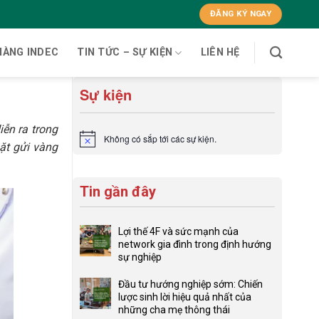
ĐĂNG KÝ NGAY
HÀNG INDEC
TIN TỨC – SỰ KIỆN
LIÊN HỆ
Sự kiện
iễn ra trong
Không có sắp tới các sự kiện.
Notice
ặt gửi vàng
Tin gần đây
Lợi thế 4F và sức mạnh của
network gia đình trong định hướng
sự nghiệp
Không
có
Đầu tư hướng nghiệp sớm: Chiến
bình
lược sinh lời hiệu quả nhất của
luận
những cha mẹ thông thái