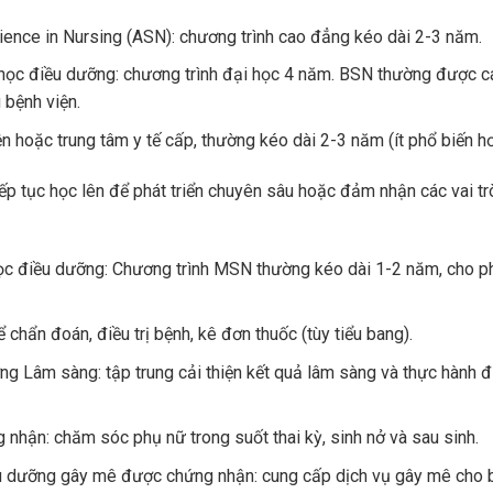
ence in Nursing (ASN): chương trình cao đẳng kéo dài 2-3 năm.
 học điều dưỡng: chương trình đại học 4 năm. BSN thường được c
 bệnh viện.
n hoặc trung tâm y tế cấp, thường kéo dài 2-3 năm (ít phổ biến hơ
iếp tục học lên để phát triển chuyên sâu hoặc đảm nhận các vai t
ọc điều dưỡng: Chương trình MSN thường kéo dài 1-2 năm, cho 
chẩn đoán, điều trị bệnh, kê đơn thuốc (tùy tiểu bang).
ng Lâm sàng: tập trung cải thiện kết quả lâm sàng và thực hành 
hận: chăm sóc phụ nữ trong suốt thai kỳ, sinh nở và sau sinh.
u dưỡng gây mê được chứng nhận: cung cấp dịch vụ gây mê cho 