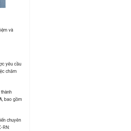
hiệm và
ược yêu cầu
việc chăm
 thành
NA, bao gồm
riển chuyên
X-RN: